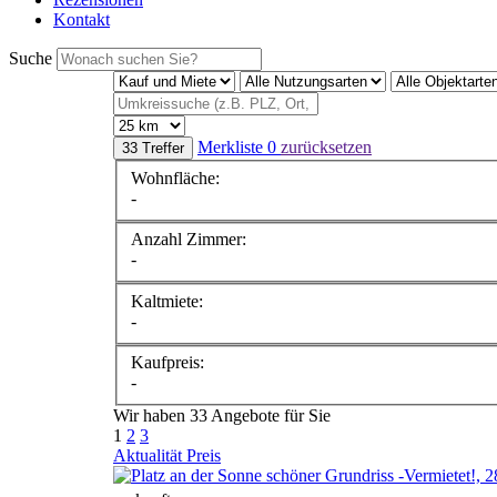
Kontakt
Suche
Merkliste
0
zurücksetzen
33 Treffer
Wohnfläche:
-
Anzahl Zimmer:
-
Kaltmiete:
-
Kaufpreis:
-
Wir haben 33 Angebote für Sie
1
2
3
Aktualität
Preis