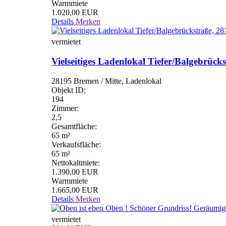
Warmmiete
1.020,00 EUR
Details
Merken
vermietet
Vielseitiges Ladenlokal Tiefer/Balgebrück
28195 Bremen / Mitte, Ladenlokal
Objekt ID:
194
Zimmer:
2,5
Gesamtfläche:
65 m²
Verkaufsfläche:
65 m²
Nettokaltmiete:
1.390,00 EUR
Warmmiete
1.665,00 EUR
Details
Merken
vermietet